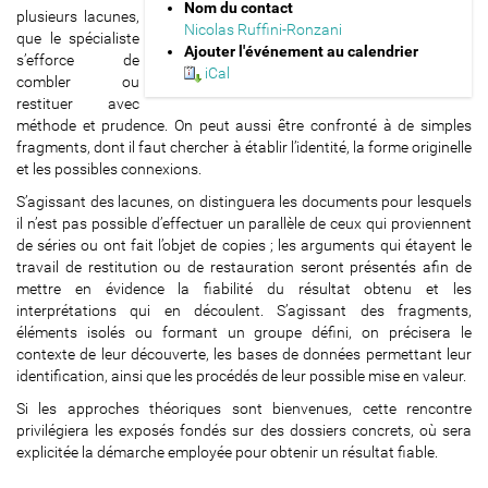
Nom du contact
m
plusieurs lacunes,
Nicolas Ruffini-Ronzani
u
que le spécialiste
Ajouter l'événement au calendrier
r
s’efforce de
iCal
.
combler ou
b
restituer avec
e
méthode et prudence. On peut aussi être confronté à de simples
/
fragments, dont il faut chercher à établir l’identité, la forme originelle
p
et les possibles connexions.
r
S’agissant des lacunes, on distinguera les documents pour lesquels
a
il n’est pas possible d’effectuer un parallèle de ceux qui proviennent
m
de séries ou ont fait l’objet de copies ; les arguments qui étayent le
e
travail de restitution ou de restauration seront présentés afin de
/
mettre en évidence la fiabilité du résultat obtenu et les
j
interprétations qui en découlent. S’agissant des fragments,
o
éléments isolés ou formant un groupe défini, on précisera le
u
contexte de leur découverte, les bases de données permettant leur
r
identification, ainsi que les procédés de leur possible mise en valeur.
n
e
Si les approches théoriques sont bienvenues, cette rencontre
e
privilégiera les exposés fondés sur des dossiers concrets, où sera
-
explicitée la démarche employée pour obtenir un résultat fiable.
d