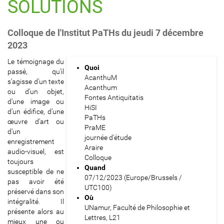
SOLUTIONS
Colloque de l'Institut PaTHs du jeudi 7 décembre
2023
h
Le témoignage du
Quoi
t
passé, qu’il
AcanthuM
t
s’agisse d’un texte
Acanthum
p
ou d’un objet,
Fontes Antiquitatis
s
d’une image ou
HiSI
:
d’un édifice, d’une
PaTHs
/
œuvre d’art ou
PraME
/
d’un
journée d'étude
p
enregistrement
Araire
a
audio-visuel, est
Colloque
t
toujours
Quand
h
susceptible de ne
07/12/2023
(Europe/Brussels /
s
pas avoir été
UTC100)
.
préservé dans son
Où
u
intégralité. Il
UNamur, Faculté de Philosophie et
n
présente alors au
Lettres, L21
a
mieux une ou