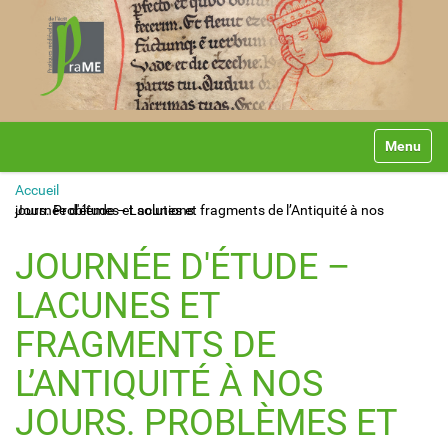
N
Toggle na
a
v
Accueil
i
Journée d'étude – Lacunes et fragments de l’Antiquité à nos jours. Problèmes et solutions
g
a
t
JOURNÉE D'ÉTUDE –
i
o
LACUNES ET
n
FRAGMENTS DE
L’ANTIQUITÉ À NOS
JOURS. PROBLÈMES ET