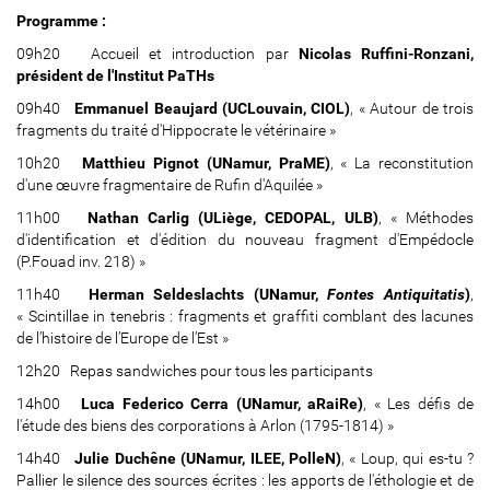
r
Programme :
a
09h20 Accueil et introduction par
Nicolas Ruffini-Ronzani,
g
président de l'Institut PaTHs
m
e
09h40
Emmanuel Beaujard (UCLouvain, CIOL)
, « Autour de trois
n
fragments du traité d'Hippocrate le vétérinaire »
t
10h20
Matthieu Pignot (UNamur, PraME)
, « La reconstitution
s
d'une œuvre fragmentaire de Rufin d'Aquilée »
-
d
11h00
Nathan Carlig (ULiège, CEDOPAL, ULB)
, « Méthodes
e
d'identification et d'édition du nouveau fragment d'Empédocle
-
(P.Fouad inv. 218) »
l
11h40
Herman Seldeslachts (UNamur,
Fontes Antiquitatis
)
,
2
« Scintillae in tenebris : fragments et graffiti comblant des lacunes
0
de l’histoire de l’Europe de l’Est »
1
9
12h20 Repas sandwiches pour tous les participants
a
14h00
Luca Federico Cerra (UNamur, aRaiRe)
, « Les défis de
n
l'étude des biens des corporations à Arlon (1795-1814) »
t
i
14h40
Julie Duchêne (UNamur, ILEE, PolleN)
, « Loup, qui es-tu ?
q
Pallier le silence des sources écrites : les apports de l'éthologie et de