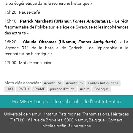
u
la paléogénétique dans la recherche historique »
i
15h20 Pause-café
t
e
15h40
Patrick Marchetti (UNamur,
Fontes Antiquitatis
)
, « Le récit
-
fragmentaire de Polybe sur le siège de Syracuse et les incohérences
a
des extraits »
-
16h20
Claude Obsomer (UNamur,
Fontes Antiquitatis
)
, « La
n
légende R11 de la bataille de Qadech : de l'épigraphie à la
o
reconstitution historique »
s
-
17h00 Mot de conclusion
j
o
u
Mots-clés associés :
AcanthuM
Acanthum
Fontes Antiquitatis
r
HiSI
PaTHs
PraME
journée d'étude
Araire
Colloque
s
-
PraME est un pôle de recherche de l'Institut Paths
p
r
Université de Namur - Institut Patrimoines, Transmissions, Héritages
o
(PaTHs) • 61 rue de Bruxelles, 5000 Namur, Belgique • Contact:
b
nicolas.ruffini@unamur.be
l