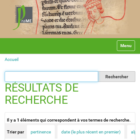
N
Toggle na
a
v
Accueil
i
g
a
t
RÉSULTATS DE
i
o
RECHERCHE
n
Il y a
1
éléments qui correspondent à vos termes de recherche.
Trier par
pertinence
date (le plus récent en premier)
alph