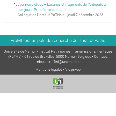
Journée d'étude – Lacunes et fragments de l’Antiquité à
nos jours. Problèmes et solutions
Colloque de l'Institut PaTHs du jeudi 7 décembre 2023
PraME est un pôle de recherche de l'Institut Paths
Université de Namur - Institut Patrimoines, Transmissions, Héritages
(PaTHs) • 61 rue de Bruxelles, 5000 Namur, Belgique • Contact:
nicolas.ruffini@unamur.be
Mentions légales
•
Vie privée