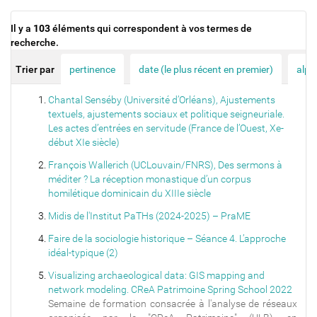
Il y a
103
éléments qui correspondent à vos termes de
recherche.
Trier par
pertinence
date (le plus récent en premier)
alph
Chantal Senséby (Université d’Orléans), Ajustements
textuels, ajustements sociaux et politique seigneuriale.
Les actes d’entrées en servitude (France de l’Ouest, Xe-
début XIe siècle)
François Wallerich (UCLouvain/FNRS), Des sermons à
méditer ? La réception monastique d’un corpus
homilétique dominicain du XIIIe siècle
Midis de l'Institut PaTHs (2024-2025) – PraME
Faire de la sociologie historique – Séance 4. L’approche
idéal-typique (2)
Visualizing archaeological data: GIS mapping and
network modeling. CReA Patrimoine Spring School 2022
Semaine de formation consacrée à l'analyse de réseaux