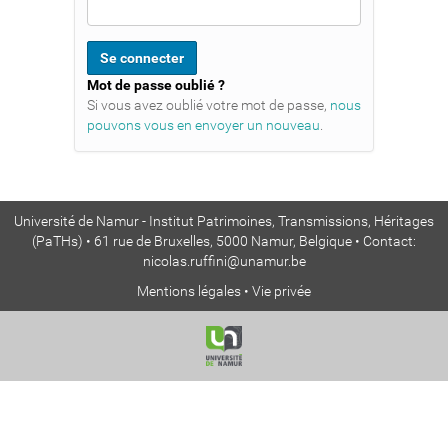
Mot de passe oublié ?
Si vous avez oublié votre mot de passe,
nous
pouvons vous en envoyer un nouveau
.
Université de Namur - Institut Patrimoines, Transmissions, Héritages
(PaTHs) • 61 rue de Bruxelles, 5000 Namur, Belgique • Contact:
nicolas.ruffini@unamur.be
Mentions légales
•
Vie privée