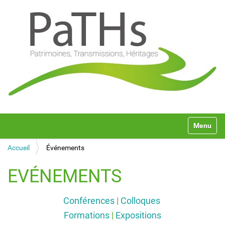
N
Toggle na
a
v
Accueil
Événements
i
g
a
EVÉNEMENTS
t
i
o
Conférences
|
Colloques
n
Formations
|
Expositions