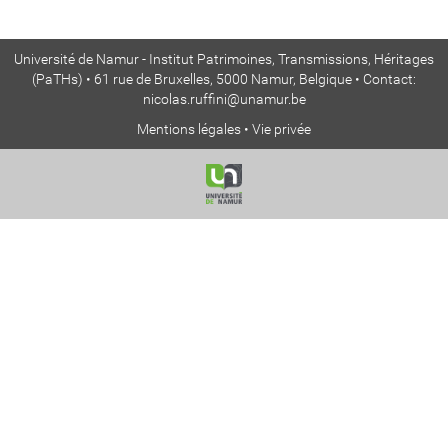
Université de Namur - Institut Patrimoines, Transmissions, Héritages
(PaTHs) • 61 rue de Bruxelles, 5000 Namur, Belgique • Contact:
nicolas.ruffini@unamur.be
Mentions légales
•
Vie privée