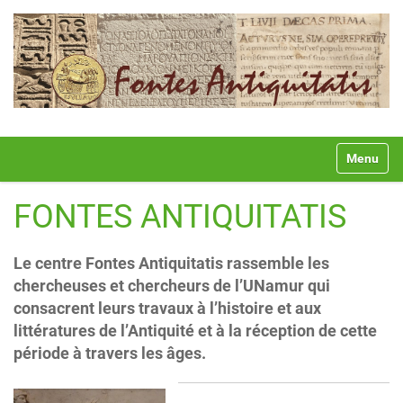
N
Toggle na
a
v
i
FONTES ANTIQUITATIS
g
a
t
Le centre Fontes Antiquitatis rassemble les
i
chercheuses et chercheurs de l’UNamur qui
o
consacrent leurs travaux à l’histoire et aux
n
littératures de l’Antiquité et à la réception de cette
période à travers les âges.