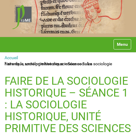
N
Toggle na
a
v
Accueil
i
Faire de la sociologie historique – Séance 1 : La sociologie historique, unité primitive des sciences sociales
g
a
t
FAIRE DE LA SOCIOLOGIE
i
o
HISTORIQUE – SÉANCE 1
n
: LA SOCIOLOGIE
HISTORIQUE, UNITÉ
PRIMITIVE DES SCIENCES