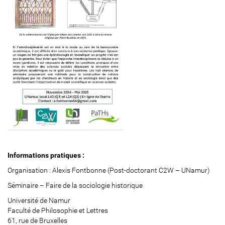
s
o
c
i
o
l
o
g
i
e
-
h
i
s
t
o
Informations pratiques :
r
Organisation : Alexis Fontbonne (Post-doctorant C2W – UNamur)
i
q
Séminaire – Faire de la sociologie historique
u
Université de Namur
e
Faculté de Philosophie et Lettres
-
61, rue de Bruxelles
2