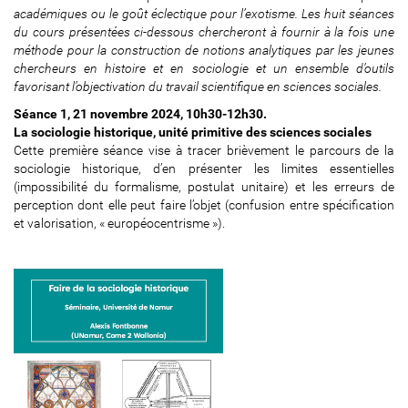
.
académiques ou le goût éclectique pour l’exotisme. Les huit séances
b
du cours présentées ci-dessous chercheront à fournir à la fois une
e
méthode pour la construction de notions analytiques par les jeunes
/
chercheurs en histoire et en sociologie et un ensemble d’outils
p
favorisant l’objectivation du travail scientifique en sciences sociales.
r
Séance 1, 21 novembre 2024, 10h30-12h30.
a
La sociologie historique, unité primitive des sciences sociales
m
Cette première séance vise à tracer brièvement le parcours de la
e
sociologie historique, d’en présenter les limites essentielles
/
(impossibilité du formalisme, postulat unitaire) et les erreurs de
f
perception dont elle peut faire l’objet (confusion entre spécification
a
et valorisation, « européocentrisme »).
i
r
e
-
d
e
-
l
a
-