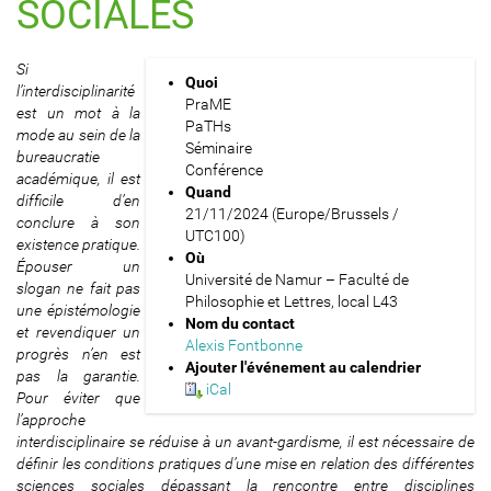
SOCIALES
h
Si
Quoi
t
l’interdisciplinarité
PraME
t
est un mot à la
PaTHs
p
mode au sein de la
Séminaire
s
bureaucratie
Conférence
:
académique, il est
Quand
/
difficile d’en
21/11/2024
(Europe/Brussels /
/
conclure à son
UTC100)
p
existence pratique.
Où
a
Épouser un
Université de Namur – Faculté de
t
slogan ne fait pas
Philosophie et Lettres, local L43
h
une épistémologie
Nom du contact
s
et revendiquer un
Alexis Fontbonne
.
progrès n’en est
Ajouter l'événement au calendrier
u
pas la garantie.
iCal
n
Pour éviter que
a
l’approche
m
interdisciplinaire se réduise à un avant-gardisme, il est nécessaire de
u
définir les conditions pratiques d’une mise en relation des différentes
r
sciences sociales dépassant la rencontre entre disciplines