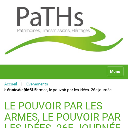
N
Toggle na
a
v
Accueil
Événements
i
Le pouvoir par les armes, le pouvoir par les idées. 26e journée d'étude du RMBLF
g
a
t
LE POUVOIR PAR LES
i
o
ARMES, LE POUVOIR PAR
n