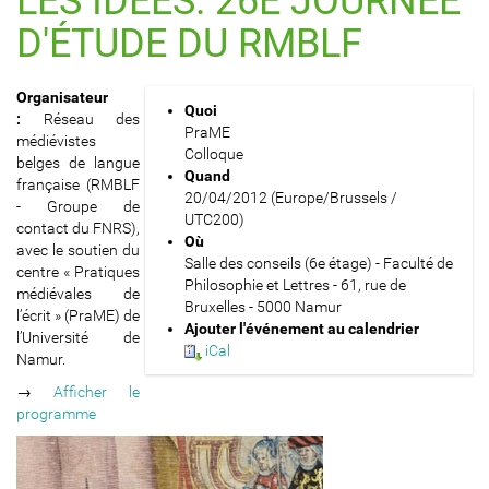
LES IDÉES. 26E JOURNÉE
D'ÉTUDE DU RMBLF
h
Organisateur
Quoi
t
:
Réseau des
PraME
t
médiévistes
Colloque
p
belges de langue
Quand
s
française (RMBLF
20/04/2012
(Europe/Brussels /
:
- Groupe de
UTC200)
/
contact du FNRS),
Où
/
avec le soutien du
Salle des conseils (6e étage) - Faculté de
p
centre « Pratiques
Philosophie et Lettres - 61, rue de
a
médiévales de
Bruxelles - 5000 Namur
t
l’écrit » (PraME) de
Ajouter l'événement au calendrier
h
l’Université de
iCal
s
Namur.
.
→
Afficher le
u
programme
n
a
m