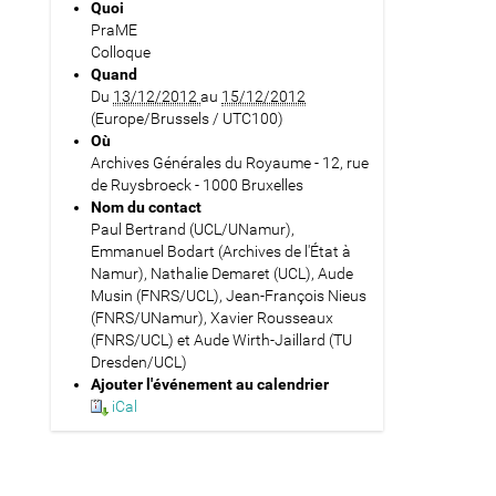
Quoi
PraME
Colloque
Quand
Du
13/12/2012
au
15/12/2012
(Europe/Brussels / UTC100)
Où
Archives Générales du Royaume - 12, rue
de Ruysbroeck - 1000 Bruxelles
Nom du contact
Paul Bertrand (UCL/UNamur),
Emmanuel Bodart (Archives de l'État à
Namur), Nathalie Demaret (UCL), Aude
Musin (FNRS/UCL), Jean-François Nieus
(FNRS/UNamur), Xavier Rousseaux
(FNRS/UCL) et Aude Wirth-Jaillard (TU
Dresden/UCL)
Ajouter l'événement au calendrier
iCal