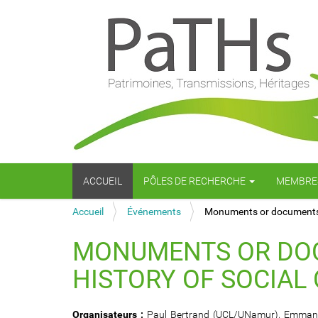
N
ACCUEIL
PÔLES DE RECHERCHE
MEMBRE
a
v
V
Accueil
Événements
Monuments or documents ? 
i
o
g
u
a
MONUMENTS OR DOC
s
t
ê
i
HISTORY OF SOCIAL
t
o
e
n
s
h
Organisateurs :
Paul Bertrand (UCL/UNamur), Emmanuel