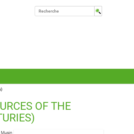
Chercher par
Recherche avancée…
s)
URCES OF THE
TURIES)
e Musin