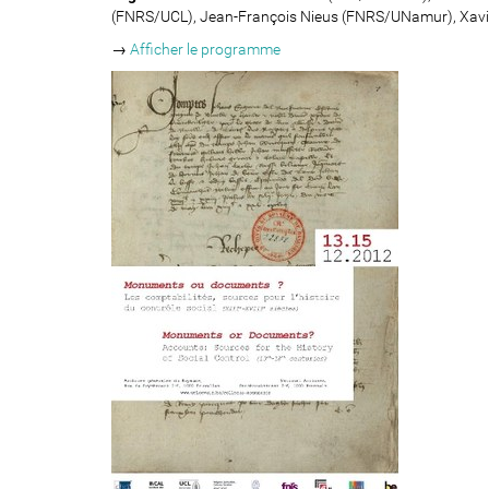
i
t
(FNRS/UCL), Jean-François Nieus (FNRS/UNamur), Xavi
c
t
→
Afficher le programme
i
p
s
:
:
/
/
p
a
t
h
s
.
u
n
a
m
u
r
.
b
e