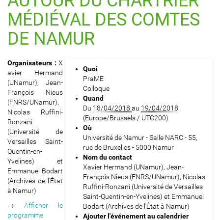
AUTOUR DU CHARTRIER
MÉDIÉVAL DES COMTES
DE NAMUR
h
Organisateurs :
X
Quoi
t
avier Hermand
PraME
t
(UNamur), Jean-
Colloque
p
François Nieus
Quand
s
(FNRS/UNamur),
Du
18/04/2018
au
19/04/2018
:
Nicolas Ruffini-
(Europe/Brussels / UTC200)
/
Ronzani
Où
/
(Université de
Université de Namur - Salle NARC - 55,
p
Versailles Saint-
rue de Bruxelles - 5000 Namur
a
Quentin-en-
Nom du contact
t
Yvelines) et
Xavier Hermand (UNamur), Jean-
h
Emmanuel Bodart
François Nieus (FNRS/UNamur), Nicolas
s
(Archives de l'État
Ruffini-Ronzani (Université de Versailles
.
à Namur)
Saint-Quentin-en-Yvelines) et Emmanuel
u
→
Afficher le
Bodart (Archives de l'État à Namur)
n
programme
Ajouter l'événement au calendrier
a