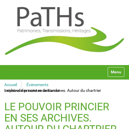
N
Toggle na
a
v
Accueil
Événements
i
Le pouvoir princier en ses archives. Autour du chartrier médiéval des comtes de Namur
g
a
t
LE POUVOIR PRINCIER
i
o
EN SES ARCHIVES.
n