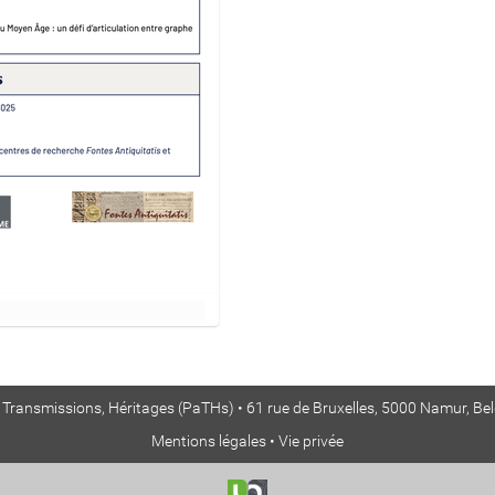
, Transmissions, Héritages (PaTHs) • 61 rue de Bruxelles, 5000 Namur, Be
Mentions légales
•
Vie privée