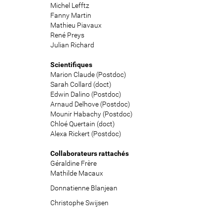
s
Michel Lefftz
i
Fanny Martin
c
Mathieu Piavaux
i
René Preys
Julian Richard
:
Scientifiques
Marion Claude (Postdoc)
Sarah Collard (doct)
Edwin Dalino (Postdoc)
Arnaud Delhove (Postdoc)
Mounir Habachy (Postdoc)
Chloé Quertain (doct)
Alexa Rickert (Postdoc)
Collaborateurs rattachés
Géraldine Frère
Mathilde Macaux
Donnatienne Blanjean
Christophe Swijsen