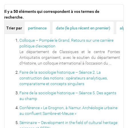
Il y a
50
éléments qui correspondent à vos termes de
recherche.
Trier par
pertinence
date (le plus récent en premier)
alph
Colloque – Pompée le Grand. Retours sur une carrière
politique d'exception
Le département de Classiques et le centre Fontes
Antiquitatis organisent, avec le soutien du département
d’Histoire, un colloque international à l’occasion du ...
Faire de la sociologie historique – Séance 2. La
construction des notions : opérateurs analytiques,
comparatisme et concepts singuliers
Faire de la sociologie historique – Séance 5. Des agents
au champ
Conférence « Le Grognon, à Namur. Archéologie urbaine
au confluent Sambre-et-Meuse »
Séminaire – Development in the field of cultural heritage