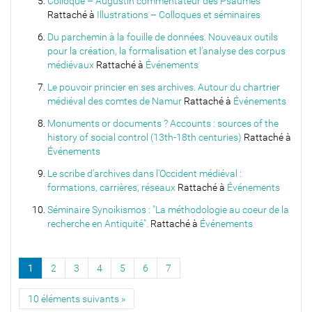
Colloque – Augustin commentateur des Psaumes
Rattaché à
Illustrations – Colloques et séminaires
Du parchemin à la fouille de données. Nouveaux outils
pour la création, la formalisation et l’analyse des corpus
médiévaux
Rattaché à
Événements
Le pouvoir princier en ses archives. Autour du chartrier
médiéval des comtes de Namur
Rattaché à
Événements
Monuments or documents ? Accounts : sources of the
history of social control (13th-18th centuries)
Rattaché à
Événements
Le scribe d'archives dans l'Occident médiéval :
formations, carrières, réseaux
Rattaché à
Événements
Séminaire Synoikismos : "La méthodologie au coeur de la
recherche en Antiquité".
Rattaché à
Événements
1
2
3
4
5
6
7
10 éléments suivants »